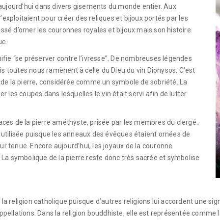
 aujourd’hui dans divers gisements du monde entier. Aux
’exploitaient pour créer des reliques et bijoux portés par les
essé d’orner les couronnes royales et bijoux mais son histoire
ue.
ifie “se préserver contre l’ivresse”. De nombreuses légendes
is toutes nous ramènent à celle du Dieu du vin Dionysos. C’est
 de la pierre, considérée comme un symbole de sobriété. La
 les coupes dans lesquelles le vin était servi afin de lutter
ces de la pierre améthyste, prisée par les membres du clergé.
utilisée puisque les anneaux des évêques étaient ornées de
eur tenue. Encore aujourd’hui, les joyaux de la couronne
La symbolique de la pierre reste donc très sacrée et symbolise
religion catholique puisque d’autres religions lui accordent une signi
 appellations. Dans la religion bouddhiste, elle est représentée comme 