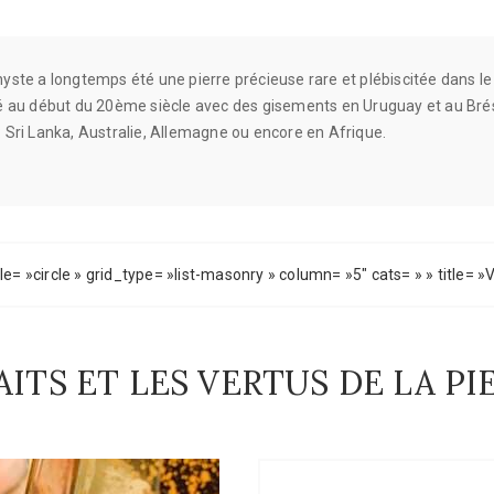
yste a longtemps été une pierre précieuse rare et plébiscitée dans le
é au début du 20ème siècle avec des gisements en Uruguay et au Brésil
 Sri Lanka, Australie, Allemagne ou encore en Afrique.
= »circle » grid_type= »list-masonry » column= »5″ cats= » » title= »
AITS ET LES VERTUS DE LA P