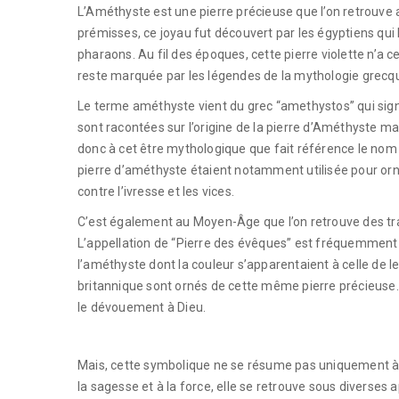
L’Améthyste est une pierre précieuse que l’on retrouve
prémisses, ce joyau fut découvert par les égyptiens qui l
pharaons. Au fil des époques, cette pierre violette n’a c
reste marquée par les légendes de la mythologie grecq
Le terme améthyste vient du grec “amethystos” qui sign
sont racontées sur l’origine de la pierre d’Améthyste ma
donc à cet être mythologique que fait référence le nom
pierre d’améthyste étaient notamment utilisée pour orner
contre l’ivresse et les vices.
C’est également au Moyen-Âge que l’on retrouve des tra
L’appellation de “Pierre des évêques” est fréquemment 
l’améthyste dont la couleur s’apparentaient à celle de l
britannique sont ornés de cette même pierre précieuse. 
le dévouement à Dieu.
Mais, cette symbolique ne se résume pas uniquement à la 
la sagesse et à la force, elle se retrouve sous diverses