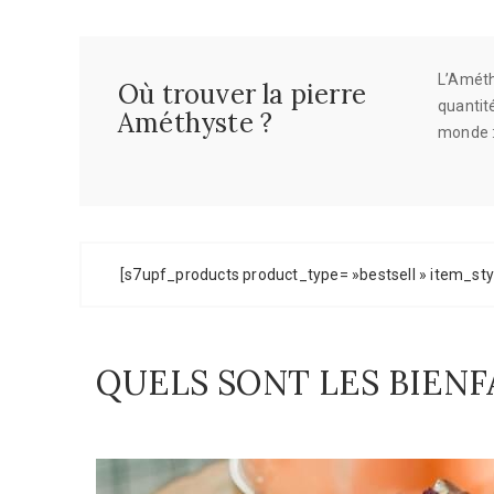
L’Améth
Où trouver la pierre
quantit
Améthyste ?
monde :
[s7upf_products product_type= »bestsell » item_style
QUELS SONT LES BIENF