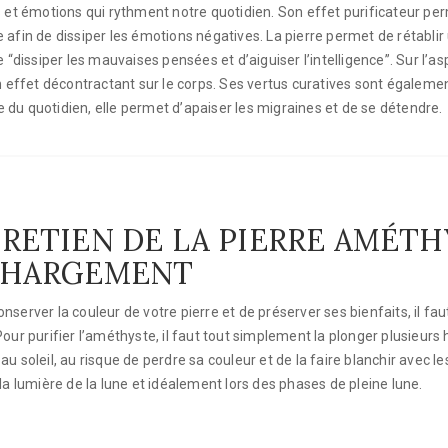
 émotions qui rythment notre quotidien. Son effet purificateur perm
afin de dissiper les émotions négatives. La pierre permet de rétablir 
 “dissiper les mauvaises pensées et d’aiguiser l’intelligence”. Sur l’as
ffet décontractant sur le corps. Ses vertus curatives sont également
te du quotidien, elle permet d’apaiser les migraines et de se détendre.
RETIEN DE LA PIERRE AMÉTHY
CHARGEMENT
onserver la couleur de votre pierre et de préserver ses bienfaits, il f
 Pour purifier l’améthyste, il faut tout simplement la plonger plusieur
au soleil, au risque de perdre sa couleur et de la faire blanchir avec les
à la lumière de la lune et idéalement lors des phases de pleine lune.