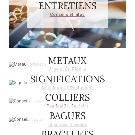
ENTRETIENS
Conseils et infos
METAUX
Argent, Or, Platine
SIGNIFICATIONS
Astrologie et Symbolique
COLLIERS
Pendentifs, Sautoirs
BAGUES
Alliances, Anneaux
BRACELETS