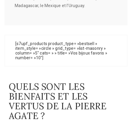
Madagascar, le Mexique et l’Uruguay.
[s7upf_products product_type= »bestsell »
item_style= »circle » grid_type= »list-masonry »
column= »5″ cats= » » title= »Vos bijoux favoris »
number= »10″]
QUELS SONT LES
BIENFAITS ET LES
VERTUS DE LA PIERRE
AGATE ?