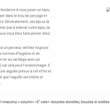
a tendance à vous poser un bijou
sser dans le trou de perçage et
rre. Généralement, ces bijoux-là
iver pas à enlever votre bijou, la
vous vous êtes faits percer chez
z un perceur, vérifiez toujours
les normes d’hygiène et de
ercer au cartilage avec un
) car cela peut l’endommager. Il
ne aiguille prévue à cet effet et
que l’aiguille est stérile et
.
ist-masonry » column= »5″ cats= »boucles-doreilles, boucles-d-oreille