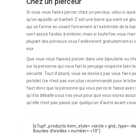
Chez un pierceur
Si vous vous faites percer chez un perceur, celui-ci aur
qu’on appelle un barbell. C’est une barre qui vient se gli
qui se ferme en visant l’ornement à l’extrémité de la ba
sont assez faciles à enlever, mais si toutefois vous n’arr
plupart des perceurs vous l’enlèveront gratuitement si 
eux.
Que vous vous fassiez percer dans une bijouterie ou che
sur la personne qui vous fait le perçage respecte bien 
sécurité. Tout d’abord, vous ne devriez pas vous faire p
pistolet (ce n’est pas non plus recommandé pour le lobe
faut donc que la personne qui vous perce le fasse avec u
qu’il la déballe sous vos yeux pour que vous soyez assuré 
qu’elle n’est pas passé par quelqu’un d’autre avant vous
[s7upf_products item_style= »circle » grid_type= »l
Boucles d’oreilles » number= »10″]